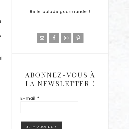
Belle balade gourmande !
u
s
si
ABONNEZ-VOUS À
LA NEWSLETTER !
E-mail
*