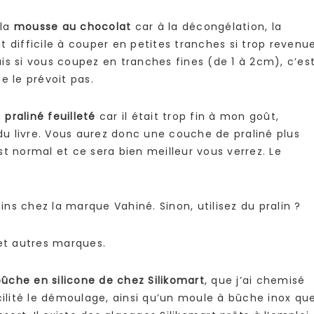
 la
mousse au chocolat
car à la décongélation, la
 difficile à couper en petites tranches si trop revenu
is si vous coupez en tranches fines (de 1 à 2cm), c’es
e le prévoit pas.
e
praliné feuilleté
car il était trop fin à mon goût,
u livre. Vous aurez donc une couche de praliné plus
t normal et ce sera bien meilleur vous verrez. Le
s chez la marque Vahiné. Sinon, utilisez du pralin ?
et autres marques.
ûche en silicone de chez Silikomart
, que j’ai chemisé
cilité le démoulage, ainsi qu’un moule à bûche inox qu