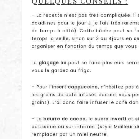
QUELQUES CONSEILS :
– La recette n’est pas très compliquée, il s
deadlines pour le jour J, je fais très rare
de temps à côté). Cette bûche peut se fai
temps la veille, sinon sur 3 ou 4jours en 
organiser en fonction du temps que vous 
Le
glaçage
lui peut se faire plusieurs sema
vous le gardez au frigo.
– Pour l’
insert cappuccino
, n’hésitez pas 
les grains de café infusés dedans vous pe
grains). J’ai donc faire infuser le café da
– Le
beurre de cacao,
le
sucre inverti
et
si
pâtisserie ou sur internet (style Meilleur
remplacer par un miel neutre.