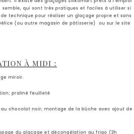
’insert. Il existe des glaçages Silikomart prêts à l’emploi
mble, qui sont très pratiques et faciles à utiliser si
de technique pour réaliser un glaçage propre et sans
Délice (ou autre magasin de pâtisserie) ou sur le site
TION À MIDI :
age miroir.
on; praliné feuilleté
se au chocolat noir; montage de la bûche avec ajout de
ppage du glaçage et décongélation au frigo (3h