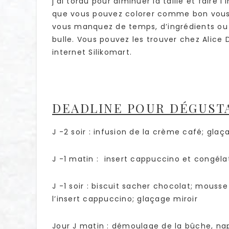
j’ai tordu pour diminuer la taille et faire l
que vous pouvez colorer comme bon vous se
vous manquez de temps, d’ingrédients ou 
bulle. Vous pouvez les trouver chez Alice 
internet Silikomart.
DEADLINE POUR DÉGUSTA
J -2 soir : infusion de la crème café; glaç
J -1 matin : insert cappuccino et congélati
J -1 soir : biscuit sacher chocolat; mous
l’insert cappuccino; glaçage miroir
Jour J matin : démoulage de la bûche, na