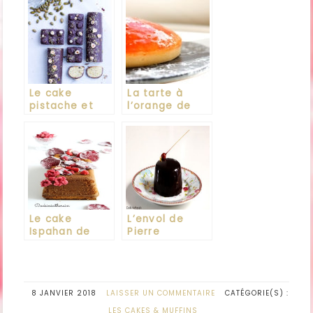
Le cake
La tarte à
pistache et
l’orange de
noisette de
Philippe
Christophe
Conticini
Felder
Le cake
L’envol de
Ispahan de
Pierre
Pierre Hermé
Marcolini
8 JANVIER 2018
LAISSER UN COMMENTAIRE
CATÉGORIE(S) :
LES CAKES & MUFFINS