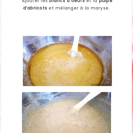
Ajouter les
blancs d’oeufs
et la
pulpe
d’abricots
et mélanger à la maryse.