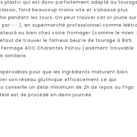
ès plastic qui est donc parfaitement adapté au tourage
classic, fond beaucoup moins vite et s’abaisse plus
che pendant les tours. On peut trouver cet or jaune sur
, par
ici
), en supermarché professionnel comme Métr
urateurà ou bien chez votre fromager (comme le mien 
défaut de trouver le fameux beurre de tourage à 84%
d Fermage AOC Charentes Poitou (aisément trouvable
 similaire.
ispensables pour que les ingrédients maturent bien
per son réseau glutinique efficacement ce qui
us conseille un délai minimum de 2h de repos au frigo
idéal est de procédé en demi journée