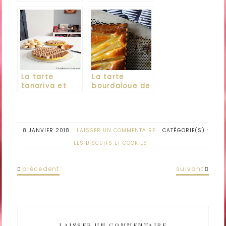
de Christophe
d’épices et
Michalak
orange
La tarte
La tarte
tanariva et
bourdaloue de
passion de
Stéphane
Carl Marletti
Glacier
8 JANVIER 2018
LAISSER UN COMMENTAIRE
CATÉGORIE(S) :
LES BISCUITS ET COOKIES
précedent
suivant
LAISSER UN COMMENTAIRE