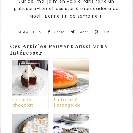
Sur ce, moi je m’en vais à Paris faire un
pâtissera-ton et assister à mon cadeau de
Noël… Bonne fin de semaine !!
Share
Tweet
Pin
Ces Articles Peuvent Aussi Vous
Intéresser :
La tarte
La tarte à
chocolat
l’orange de
liégeois de
Philippe
Philippe
Conticini
Andrieu