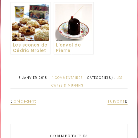
orange
beurre de
cacahuètes de
Martha
Stewart
Les scones de
L’envol de
Cédric Grolet
Pierre
Marcolini
8 JANVIER 2018
4 COMMENTAIRES
CATÉGORIE(S) :
LES
CAKES & MUFFINS
précedent
suivant
COMMENTAIRES