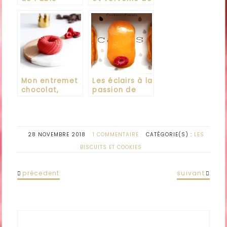
Gicquel
Jeffrey
Cagnes
Mon entremet
Les éclairs à la
chocolat,
passion de
tonka et
Christophe
framboise
Adam
28 NOVEMBRE 2018
1 COMMENTAIRE
CATÉGORIE(S) :
LES
BISCUITS ET COOKIES
précedent
suivant