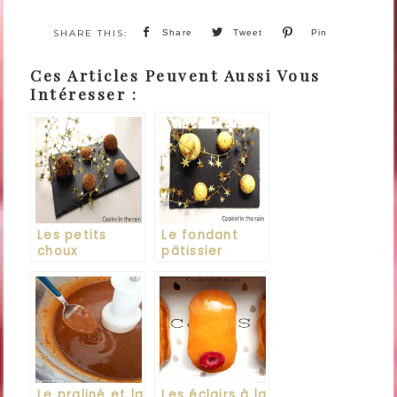
Share
Tweet
Pin
Ces Articles Peuvent Aussi Vous
Intéresser :
Les petits
Le fondant
choux
pâtissier
craquelins de
Michalak
Le praliné et la
Les éclairs à la