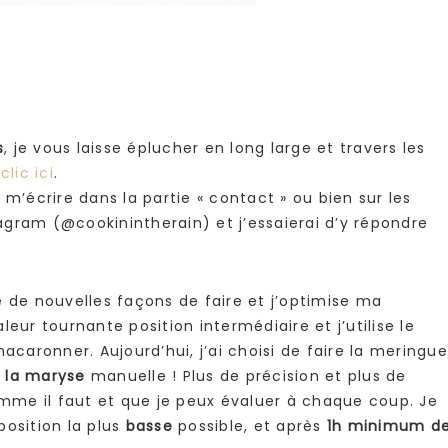
s
, je vous laisse éplucher en long large et travers les
:
clic ici
.
 m’écrire dans la partie « contact » ou bien sur les
gram (@cookinintherain) et j’essaierai d’y répondre
e de nouvelles façons de faire et j’optimise ma
eur tournante position intermédiaire et j’utilise le
acaronner. Aujourd’hui, j’ai choisi de faire la meringue
 la maryse
manuelle ! Plus de précision et plus de
me il faut et que je peux évaluer à chaque coup. Je
osition la plus
basse
possible, et après
1h minimum d