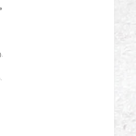
e
).
.