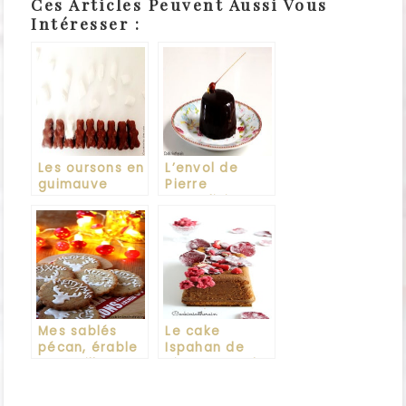
Ces Articles Peuvent Aussi Vous
Intéresser :
Les oursons en
L’envol de
guimauve
Pierre
Marcolini
Mes sablés
Le cake
pécan, érable
Ispahan de
et vanille
Pierre Hermé